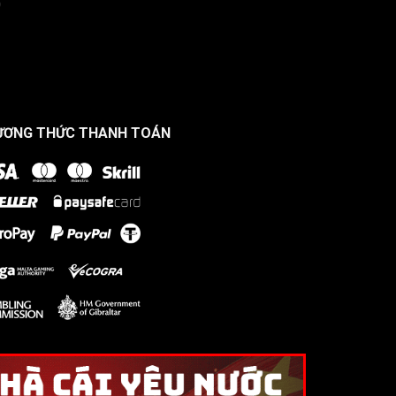
0
i tựa game là một thế giới riêng với đồ
 game Nohu90 được cập nhật liên tục từ
ƯƠNG THỨC THANH TOÁN
 con số marketing – đây là cam kết kỹ
gười chơi trên hệ thống đều góp một phần
 hoạt và nhận toàn bộ.
hay đổi DNS, ứng dụng đảm bảo kết nối ổn