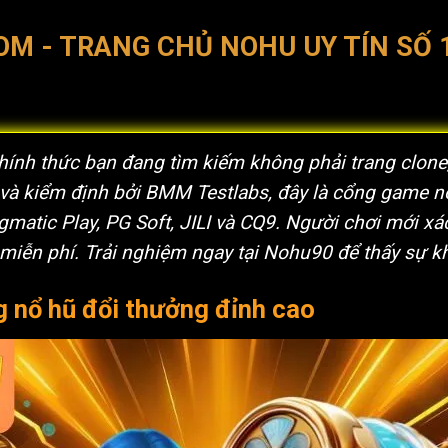
M - TRANG CHỦ NOHU UY TÍN SỐ 
chính thức bạn đang tìm kiếm không phải trang clon
à kiểm định bởi BMM Testlabs, đây là cổng game n
agmatic Play, PG Soft, JILI và CQ9. Người chơi mới x
miễn phí. Trải nghiệm ngay tại Nohu90 để thấy sự kh
g nổ hũ đổi thưởng đỉnh cao