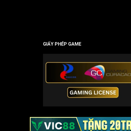
Nohu90 sở hữu hơn 2.500 tựa game slot –
họa 3D sắc nét, hiệu ứng nổ hũ mãn nhãn
các nhà cung cấp phần mềm hàng đầu thế 
Tốc độ nạp rút thần tốc xử lý ch
GIẤY PHÉP GAME
Nạp tiền tại Nohu90 được xử lý trong 1 đế
thuật được hỗ trợ bởi hệ thống xử lý giao
Quỹ thưởng jackpot lũy tiến lên
Jackpot lũy tiến Nohu90 vận hành theo c
nhỏ vào quỹ thưởng chung. Quỹ tăng liên 
Nền tảng đa kênh tích hợp app 
Ứng dụng di động Nohu90 giải quyết triệ
định bất kể mạng hay thiết bị đang dùng. 