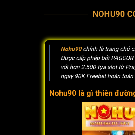
NOHU90 CO
Nohu90
chính là trang chủ 
Được cấp phép bởi PAGCOR v
với hơn 2.500 tựa slot từ Pr
ngay 90K Freebet hoàn toàn 
Nohu90 là gì thiên đườn