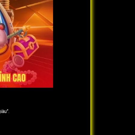
iàu”.