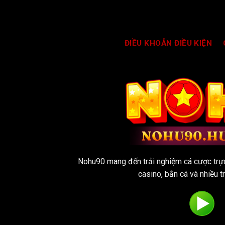
ĐIỀU KHOẢN ĐIỀU KIỆN
Nohu90 mang đến trải nghiệm cá cược trực
casino, bắn cá và nhiều t
Dưới đây là 5 yếu tố tạo nên sự khác biệt
Sở hữu hơn 2500 tựa game slot