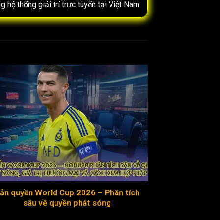
 hệ thống giải trí trực tuyến tại Việt Nam
 quyền World Cup 2026
 tế uy tín, đảm bảo mọi giao dịch đều
ản quyền World Cup 2026 – Phân tích
sâu về quyền phát sóng
ration) là cơ quan nhà nước Philippines