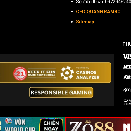
Số điện thoại: 097294824
 con số không chỉ ấn tượng về lượng mà còn đảm bảo về chất. Mỗ
CEO QUANG RAMBO
 và âm thanh sống động cuốn người chơi vào từng vòng quay.
Kho
Sitemap
giới như Pragmatic Play, PG Soft, JILI và CQ9.
ỉ từ 1 đến 3 phút
PH
n 3 phút. Duyệt trong 5 đến 15 phút khi rút tiền. Đây không phải
 dịch tự động và đội ngũ kế toán duyệt lệnh 24/7.
 tới hàng tỷ đồng
ơ chế đơn giản nhưng cực kỳ hấp dẫn: mỗi lượt cược của tất cả n
tục theo thời gian thực, cho đến khi một người chơi may mắn kích
tự động vượt tường lửa
t để vấn đề truy cập bị gián đoạn. Tích hợp công nghệ tự động t
App hỗ trợ cả iOS và Android, tải về hoàn toàn miễn phí.
Copyright 2026 ©
BẢN QUYỀN THUỘC VỀ NOHU90