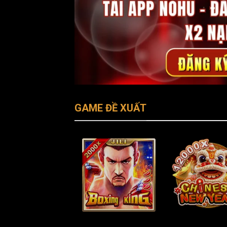
GAME ĐỀ XUẤT