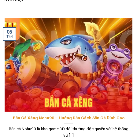
05
Th4
Bắn Cá Xèng
Bắn Cá Xèng Nohu90 – Hướng Dẫn Cách Săn Cá Đỉnh Cao
Bắn cá Nohu90 là kho game 3D đổi thưởng độc quyền với hệ thống
vũ [...]