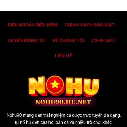
ĐIỀU KHOẢN ĐIỀU KIỆN
CHÍNH SÁCH BẢO MẬT
QUYỀN RIÊNG TƯ
VỀ CHÚNG TÔI
CSHK 24/7
LIÊN HỆ
Nohu90 mang đến trải nghiệm cá cược trực tuyến đa dạng,
từ nổ hũ đến casino, bắn cá và nhiều trò chơi khác.