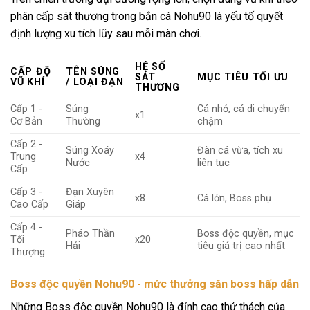
phân cấp sát thương trong bắn cá Nohu90 là yếu tố quyết
định lượng xu tích lũy sau mỗi màn chơi.
HỆ SỐ
CẤP ĐỘ
TÊN SÚNG
SÁT
MỤC TIÊU TỐI ƯU
VŨ KHÍ
/ LOẠI ĐẠN
THƯƠNG
Cấp 1 -
Súng
Cá nhỏ, cá di chuyển
x1
Cơ Bản
Thường
chậm
Cấp 2 -
Súng Xoáy
Đàn cá vừa, tích xu
Trung
x4
Nước
liên tục
Cấp
Cấp 3 -
Đạn Xuyên
x8
Cá lớn, Boss phụ
Cao Cấp
Giáp
Cấp 4 -
Pháo Thần
Boss độc quyền, mục
Tối
x20
Hải
tiêu giá trị cao nhất
Thượng
Boss độc quyền Nohu90 - mức thưởng săn boss hấp dẫn
Những Boss độc quyền Nohu90 là đỉnh cao thử thách của