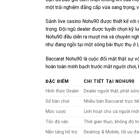
một trải nghiệm đẳng cấp vừa sang trọng, v
Sảnh live casino Nohu90 được thiết kế với 
trọng. Đội ngũ dealer được tuyển chọn kỹ l
Nohu90 đều diễn ra mượt mà và chuyên nghiệp
như đang ngồi tại một sòng bài thực thụ ở
Baccarat Nohu90 là cuộc đối mặt thật sự với
hoàn toàn minh bạch trước mắt người chơi, k
ĐẶC ĐIỂM
CHI TIẾT TẠI NOHU90
Hình thức Dealer
Dealer người thật, phát só
Số bàn chơi
Nhiều bàn Baccarat trực t
Mức cược
Linh hoạt cho cả người mới 
Tốc độ ván
Thời gian thực, không độ tr
Nền tảng hỗ trợ
Desktop & Mobile, tối ưu đa