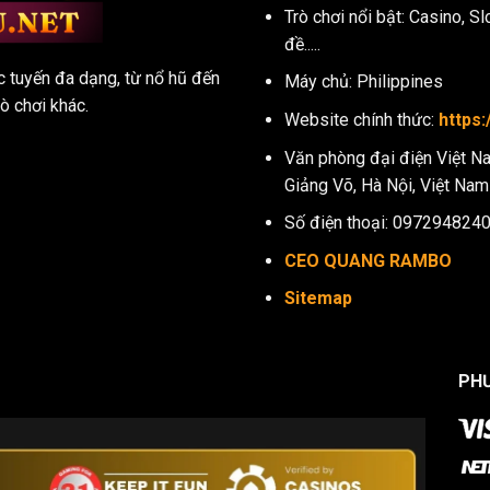
Trò chơi nổi bật: Casino, S
đề.....
 tuyến đa dạng, từ nổ hũ đến
Máy chủ: Philippines
rò chơi khác.
Website chính thức:
https:
Văn phòng đại điện Việt N
Giảng Võ, Hà Nội, Việt Nam
Số điện thoại: 097294824
CEO QUANG RAMBO
Sitemap
PH