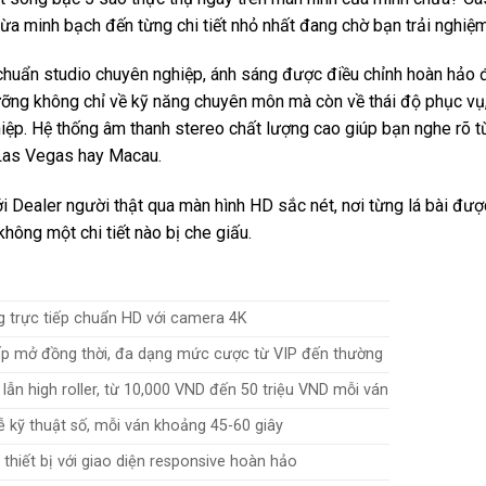
ừa minh bạch đến từng chi tiết nhỏ nhất đang chờ bạn trải nghiệm
chuẩn studio chuyên nghiệp, ánh sáng được điều chỉnh hoàn hảo đ
ưỡng không chỉ về kỹ năng chuyên môn mà còn về thái độ phục vụ
. Hệ thống âm thanh stereo chất lượng cao giúp bạn nghe rõ từng 
 Las Vegas hay Macau.
 Dealer người thật qua màn hình HD sắc nét, nơi từng lá bài được
hông một chi tiết nào bị che giấu.
ng trực tiếp chuẩn HD với camera 4K
iếp mở đồng thời, đa dạng mức cược từ VIP đến thường
lẫn high roller, từ 10,000 VND đến 50 triệu VND mỗi ván
ễ kỹ thuật số, mỗi ván khoảng 45-60 giây
 thiết bị với giao diện responsive hoàn hảo