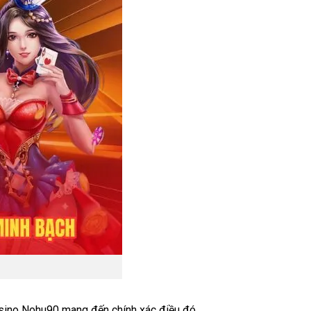
asino Nohu90 mang đến chính xác điều đó