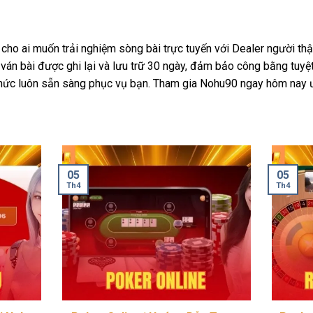
cho ai muốn trải nghiệm sòng bài trực tuyến với Dealer người th
án bài được ghi lại và lưu trữ 30 ngày, đảm bảo công bằng tuyệt
thức luôn sẵn sàng phục vụ bạn. Tham gia Nohu90 ngay hôm nay 
05
05
Th4
Th4
Poker Online
Roulette