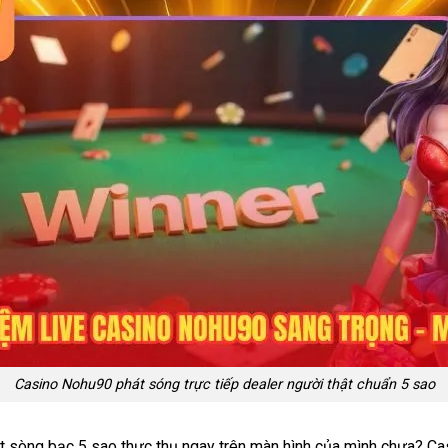
Casino Nohu90 phát sóng trực tiếp dealer người thật chuẩn 5 sao
t sòng bạc 5 sao thực thụ ngay trên màn hình của mình chưa? C