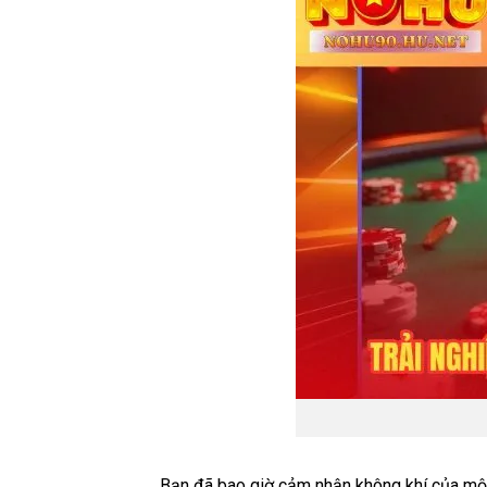
Bạn đã bao giờ cảm nhận không khí của mộ