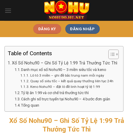
Bỏ
qua
nội
dung
ĐĂNG KÝ
ĐĂNG NHẬP
Table of Contents
Xổ Số Nohu90 – Ghi Số Tỷ Lệ 1:99 Trả Thưởng Tức Thì
Danh mục xổ số Nohu90 – 3 miền siêu tốc và keno
Lô tô 3 miền – ghi đề bắc trung nam mỗi ngày
Quay số siêu tốc – kết quả quay thưởng liên tục 24h
Keno Nohu90 – đặt lô đề linh hoạt tỷ lệ 1:99
Tỷ lệ ăn 1:99 và cơ chế trả thưởng tức thì
Cách ghi số trực tuyến tại Nohu90 – 4 bước đơn giản
Tổng quan
Xổ Số Nohu90 – Ghi Số Tỷ Lệ 1:99 Trả
Thưởng Tức Thì