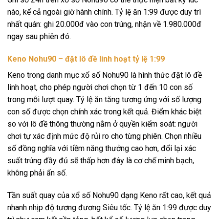
nào, kể cả ngoài giờ hành chính. Tỷ lệ ăn 1:99 được duy trì
nhất quán: ghi 20.000đ vào con trúng, nhận về 1.980.000đ
ngay sau phiên đó.
Keno Nohu90 – đặt lô đề linh hoạt tỷ lệ 1:99
Keno trong danh mục xổ số Nohu90 là hình thức đặt lô đề
linh hoạt, cho phép người chơi chọn từ 1 đến 10 con số
trong mỗi lượt quay. Tỷ lệ ăn tăng tương ứng với số lượng
con số được chọn chính xác trong kết quả. Điểm khác biệt
so với lô đề thông thường nằm ở quyền kiểm soát: người
chơi tự xác định mức độ rủi ro cho từng phiên. Chọn nhiều
số đồng nghĩa với tiềm năng thưởng cao hơn, đổi lại xác
suất trúng đầy đủ sẽ thấp hơn đây là cơ chế minh bạch,
không phải ẩn số.
Tần suất quay của xổ số Nohu90 dạng Keno rất cao, kết quả
nhanh nhịp độ tương đương Siêu tốc. Tỷ lệ ăn 1:99 được duy