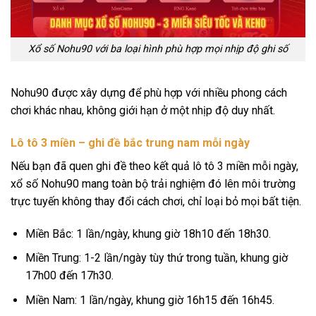
Xổ số Nohu90 với ba loại hình phù hợp mọi nhịp độ ghi số
Nohu90 được xây dựng để phù hợp với nhiều phong cách
chơi khác nhau, không giới hạn ở một nhịp độ duy nhất.
Lô tô 3 miền – ghi đề bắc trung nam mỗi ngày
Nếu bạn đã quen ghi đề theo kết quả lô tô 3 miền mỗi ngày,
xổ số Nohu90 mang toàn bộ trải nghiệm đó lên môi trường
trực tuyến không thay đổi cách chơi, chỉ loại bỏ mọi bất tiện.
Miền Bắc: 1 lần/ngày, khung giờ 18h10 đến 18h30.
Miền Trung: 1-2 lần/ngày tùy thứ trong tuần, khung giờ
17h00 đến 17h30.
Miền Nam: 1 lần/ngày, khung giờ 16h15 đến 16h45.