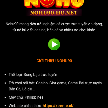
Nohu90 mang đến trải nghiệm cá cược trực tuyến đa dạng,
từ nổ hũ đến casino, bắn cá và nhiều trò chơi khác.
GIỚI THIỆU NOHU90
Thể loại: Sòng bạc trực tuyến
Trò chơi nổi bật: Casino, Slot game, Game Bài trực tuyến,
Bắn Cá, Lô đề.....
Máy chủ: Philippines
Website chính thức:
https://xeeme.nl/