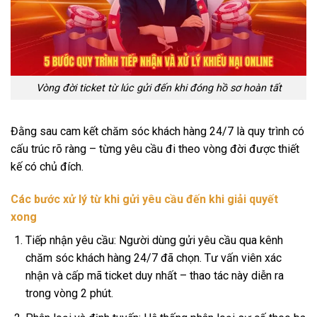
Vòng đời ticket từ lúc gửi đến khi đóng hồ sơ hoàn tất
Đằng sau cam kết chăm sóc khách hàng 24/7 là quy trình có
cấu trúc rõ ràng – từng yêu cầu đi theo vòng đời được thiết
kế có chủ đích.
Các bước xử lý từ khi gửi yêu cầu đến khi giải quyết
xong
Tiếp nhận yêu cầu: Người dùng gửi yêu cầu qua kênh
chăm sóc khách hàng 24/7 đã chọn. Tư vấn viên xác
nhận và cấp mã ticket duy nhất – thao tác này diễn ra
trong vòng 2 phút.