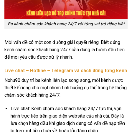
Ba kênh chăm sóc khách hàng 24/7 với từng vai trò riêng biệt
Mỗi vấn đề có một con đường giải quyết riêng. Biết đúng
kênh chăm sóc khách hàng 24/7 cần dùng là bước đầu tiên
để mọi yêu cầu được xử lý nhanh.
Live chat – Hotline – Telegram và cách dùng từng kênh
Nohu90 duy trì ba kênh liên lạc song song, mỗi kênh được
thiết kế riêng cho một nhóm tình huống cụ thể trong hệ thống
chăm sóc khách hàng 24/7.
Live chat: Kênh chăm sóc khách hàng 24/7 tức thì, vận
hành trực tiếp trên giao diện website của nhà cái. Đây là
lựa chọn hàng đầu khi giao dịch đang có vấn đề nạp tiền
bị treo, rút tiền chưa về, hoặc lỗi đăng nhập.