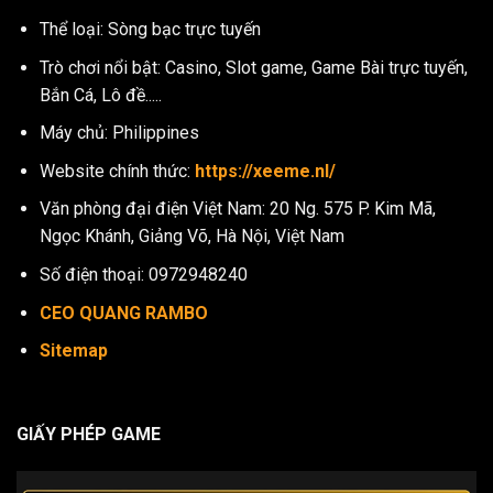
Thể loại: Sòng bạc trực tuyến
Trò chơi nổi bật: Casino, Slot game, Game Bài trực tuyến,
Bắn Cá, Lô đề.....
Máy chủ: Philippines
Website chính thức:
https://xeeme.nl/
Văn phòng đại điện Việt Nam: 20 Ng. 575 P. Kim Mã,
Ngọc Khánh, Giảng Võ, Hà Nội, Việt Nam
Số điện thoại: 0972948240
CEO QUANG RAMBO
Sitemap
GIẤY PHÉP GAME