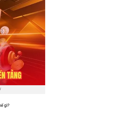
ế
hế gì?