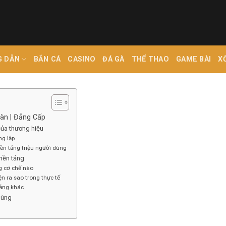
G DẪN
BẮN CÁ
CASINO
ĐÁ GÀ
THỂ THAO
GAME BÀI
X
àn | Đẳng Cấp
 của thương hiệu
ng lập
nền tảng triệu người dùng
 nền tảng
g cơ chế nào
n ra sao trong thực tế
tảng khác
dùng