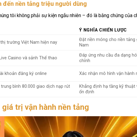
ểm đến nền tảng triệu người dùng
chúng tôi không phải sự kiện ngẫu nhiên – đó là bằng chứng của c
Ý NGHĨA CHIẾN LƯỢC
Đặt nền móng cho nền tảng giả
 thị trường Việt Nam hiện nay
Nam
Đáp ứng nhu cầu đa dạng hóa
Live Casino và sảnh Thể thao
chỉnh
ài khoản đăng ký online
Xác nhận mô hình vận hành m
ý trung bình 80.000 giao dịch nạp rút
Khẳng định hạ tầng kỹ thuật
ổn định
giá trị vận hành nền tảng