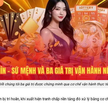
Về chúng tôi ba giá trị được chứng minh qua cơ chế vận hành thực t
ền bị trì hoãn, khi xuất hiện tranh chấp nền tảng đó xử lý bằng cơ c