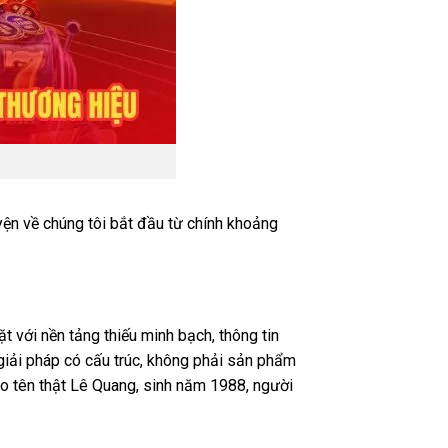
yện về chúng tôi bắt đầu từ chính khoảng
 với nền tảng thiếu minh bạch, thông tin
 giải pháp có cấu trúc, không phải sản phẩm
o tên thật Lê Quang, sinh năm 1988, người