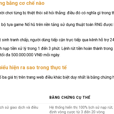
ng bằng cơ chế nào
 chơi từng bị thiệt thòi sẽ hỏi thẳng: điều đó có nghĩa gì trong 
n bộ tựa game Nổ hũ trên nền tảng sử dụng thuật toán RNG được
t sinh tranh chấp, người dùng tiếp cận trực tiếp qua kênh hỗ trợ 2
nạp tiền xử lý trong 1 đến 3 phút. Lệnh rút tiền hoàn thành trong
 tối đa 500.000.000 VNĐ mỗi ngày.
iểu hiện ra sao trong thực tế
 ba giá trị trên trang web điều khác biệt duy nhất là bằng chứng
BẰNG CHỨNG CỤ THỂ
ch sử giao dịch và điều
Hệ thống hiển thị 100% lịch sử nạp rút
định vòng cược từ 3 đến 20 vòng