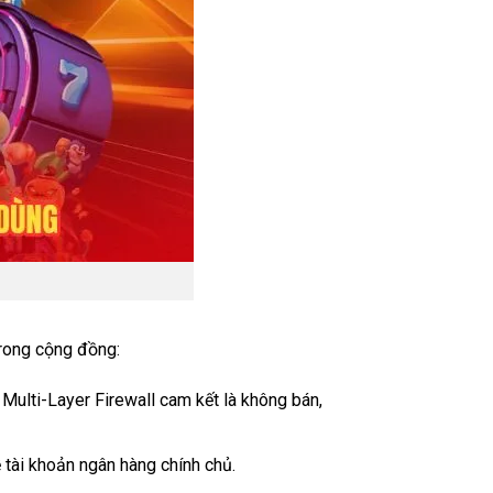
trong cộng đồng:
ulti-Layer Firewall cam kết là không bán,
ề tài khoản ngân hàng chính chủ.