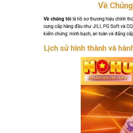
Về Chúng
Về chúng tôi
là hồ sơ thương hiệu chính t
cung cấp hàng đầu như JILI, PG Soft và CQ
kiểm chứng: minh bạch, an toàn và đẳng cấ
Lịch sử hình thành và hành