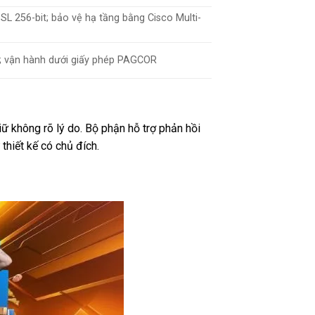
L 256-bit; bảo vệ hạ tầng bằng Cisco Multi-
AI; vận hành dưới giấy phép PAGCOR
iữ không rõ lý do. Bộ phận hỗ trợ phản hồi
thiết kế có chủ đích.