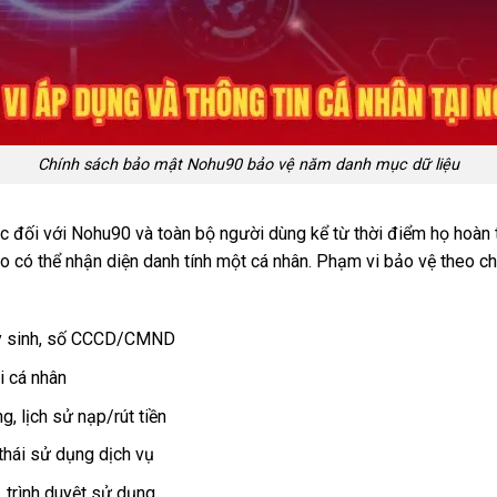
Chính sách bảo mật Nohu90 bảo vệ năm danh mục dữ liệu
c đối với Nohu90 và toàn bộ người dùng kể từ thời điểm họ hoàn t
nào có thể nhận diện danh tính một cá nhân. Phạm vi bảo vệ the
gày sinh, số CCCD/CMND
i cá nhân
g, lịch sử nạp/rút tiền
thái sử dụng dịch vụ
ị, trình duyệt sử dụng