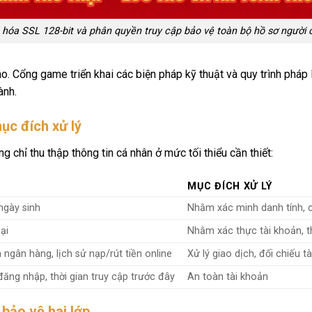
hóa SSL 128-bit và phân quyền truy cập bảo vệ toàn bộ hồ sơ người 
o. Cổng game triển khai các biện pháp kỹ thuật và quy trình phá
ành.
ục đích xử lý
 chỉ thu thập thông tin cá nhân ở mức tối thiểu cần thiết:
MỤC ĐÍCH XỬ LÝ
ngày sinh
Nhằm xác minh danh tính, c
ại
Nhằm xác thực tài khoản, t
ngân hàng, lịch sử nạp/rút tiền online
Xử lý giao dịch, đối chiếu tà
ăng nhập, thời gian truy cập trước đây
An toàn tài khoản
bảo vệ hai lớp