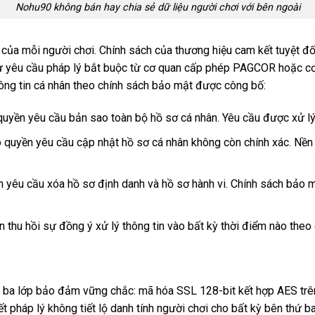
Nohu90 không bán hay chia sẻ dữ liệu người chơi với bên ngoài
 của mỗi người chơi. Chính sách của thương hiệu cam kết tuyệt đối 
trừ yêu cầu pháp lý bắt buộc từ cơ quan cấp phép PAGCOR hoặc c
ông tin cá nhân theo chính sách bảo mật được công bố:
 quyền yêu cầu bản sao toàn bộ hồ sơ cá nhân. Yêu cầu được xử lý
ó quyền yêu cầu cập nhật hồ sơ cá nhân không còn chính xác. Nền
n yêu cầu xóa hồ sơ định danh và hồ sơ hành vi. Chính sách bảo m
n thu hồi sự đồng ý xử lý thông tin vào bất kỳ thời điểm nào theo
ba lớp bảo đảm vững chắc: mã hóa SSL 128-bit kết hợp AES trên s
ết pháp lý không tiết lộ danh tính người chơi cho bất kỳ bên thứ 