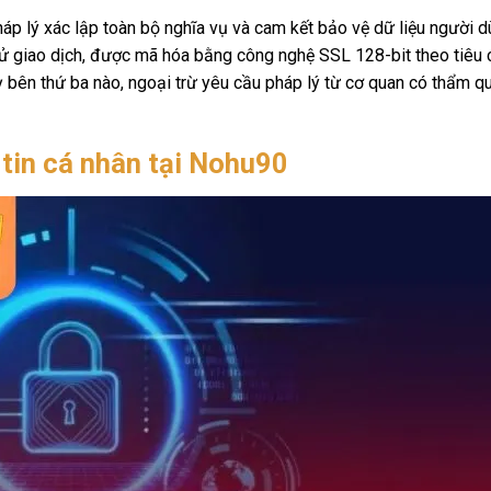
áp lý xác lập toàn bộ nghĩa vụ và cam kết bảo vệ dữ liệu người 
h sử giao dịch, được mã hóa bằng công nghệ SSL 128-bit theo tiêu 
kỳ bên thứ ba nào, ngoại trừ yêu cầu pháp lý từ cơ quan có thẩm q
tin cá nhân tại Nohu90