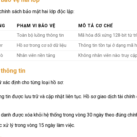
chính sách bảo mật hai lớp độc lập:
NG
PHẠM VI BẢO VỆ
MÔ TẢ CƠ CHẾ
Toàn bộ luồng thông tin
Mã hóa đối xứng 128-bit từ t
er
Hồ sơ trong cơ sở dữ liệu
Thông tin tồn tại ở dạng mã 
rò
Nhân viên nền tảng
Không nhân viên nào truy cập
 thông tin
 xác định cho từng loại hồ sơ:
g tin được lưu trữ và cập nhật liên tục. Hồ sơ giao dịch tài chín
nh danh được xóa khỏi hệ thống trong vòng 30 ngày theo đúng chí
 xử lý trong vòng 15 ngày làm việc.