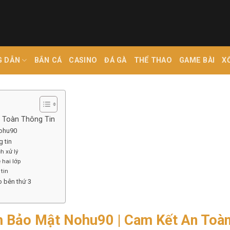
G DẪN
BẮN CÁ
CASINO
ĐÁ GÀ
THỂ THAO
GAME BÀI
X
 Toàn Thông Tin
Nohu90
g tin
h xử lý
 hai lớp
tin
o bên thứ 3
h Bảo Mật Nohu90 | Cam Kết An Toàn