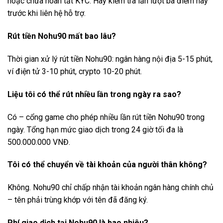
hoặc chưa hoàn tất KYC. Hãy kiểm tra lần lượt ba điểm này
trước khi liên hệ hỗ trợ.
Rút tiền Nohu90 mất bao lâu?
Thời gian xử lý rút tiền Nohu90: ngân hàng nội địa 5-15 phút,
ví điện tử 3-10 phút, crypto 10-20 phút.
Liệu tôi có thể rút nhiều lần trong ngày ra sao?
Có – cổng game cho phép nhiều lần rút tiền Nohu90 trong
ngày. Tổng hạn mức giao dịch trong 24 giờ tối đa là
500.000.000 VNĐ.
Tôi có thể chuyển về tài khoản của người thân không?
Không. Nohu90 chỉ chấp nhận tài khoản ngân hàng chính chủ
– tên phải trùng khớp với tên đã đăng ký.
Phí giao dịch tại Nohu90 là bao nhiêu?