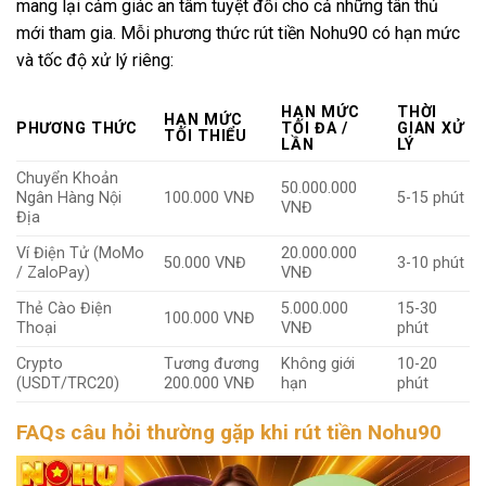
mang lại cảm giác an tâm tuyệt đối cho cả những tân thủ
mới tham gia. Mỗi phương thức rút tiền Nohu90 có hạn mức
và tốc độ xử lý riêng:
HẠN MỨC
THỜI
HẠN MỨC
PHƯƠNG THỨC
TỐI ĐA /
GIAN XỬ
TỐI THIỂU
LẦN
LÝ
Chuyển Khoản
50.000.000
Ngân Hàng Nội
100.000 VNĐ
5-15 phút
VNĐ
Địa
Ví Điện Tử (MoMo
20.000.000
50.000 VNĐ
3-10 phút
/ ZaloPay)
VNĐ
Thẻ Cào Điện
5.000.000
15-30
100.000 VNĐ
Thoại
VNĐ
phút
Crypto
Tương đương
Không giới
10-20
(USDT/TRC20)
200.000 VNĐ
hạn
phút
FAQs câu hỏi thường gặp khi rút tiền Nohu90