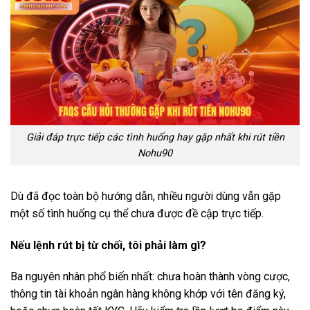
Giải đáp trực tiếp các tình huống hay gặp nhất khi rút tiền
Nohu90
Dù đã đọc toàn bộ hướng dẫn, nhiều người dùng vẫn gặp
một số tình huống cụ thể chưa được đề cập trực tiếp.
Nếu lệnh rút bị từ chối, tôi phải làm gì?
Ba nguyên nhân phổ biến nhất: chưa hoàn thành vòng cược,
thông tin tài khoản ngân hàng không khớp với tên đăng ký,