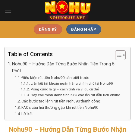
Bỏ
qua
nội
dung
ĐĂNG KÝ
ĐĂNG NHẬP
Table of Contents
Nohu90 – Hướng Dẫn Từng Bước Nhận Tiền Trong 5
Phút
Điều kiện rút tiền Nohu90 cần biết trước
Liên kết tài khoản ngân hàng chính chủ tại Nohu90
Vòng cược là gì – cách tính và ví dụ cụ thể
Hãy xác minh danh tính KYC cho lần rút đầu tiên online
Các bước tạo lệnh rút tiền Nohu90 thành công
FAQs câu hỏi thường gặp khi rút tiền Nohu90
Lời kết
Nohu90 – Hướng Dẫn Từng Bước Nhận