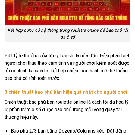
Kết hợp cược có hệ thống trong roulette online để bao phủ tối
đa ô số
Biết tỷ lệ thưởng của từng loại chỉ là nửa đầu. Điều phân biệt
người chơi thua theo cảm tính và người chơi kiểm soát được
rủi ro chính là cách họ kết hợp nhiều loại thành một hệ thống
bao phủ có tính toán trước.
3 chiến thuật bao phủ bàn hiệu quả nhất cho người chơi
Chiến thuật bao phủ bàn roulette online là cách tối đa hóa tỷ
lệ phần trăm ô số được bao phủ trong mỗi vòng quay tại
thương hiệu này.
Bao phủ 2/3 bàn bằng Dozens/Columns kép: Đặt đồng