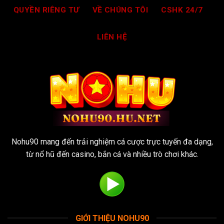
tiết
QUYỀN RIÊNG TƯ
VỀ CHÚNG TÔI
CSHK 24/7
từng
giai
đoạn
LIÊN HỆ
Nohu90 mang đến trải nghiệm cá cược trực tuyến đa dạng,
từ nổ hũ đến casino, bắn cá và nhiều trò chơi khác.
GIỚI THIỆU NOHU90