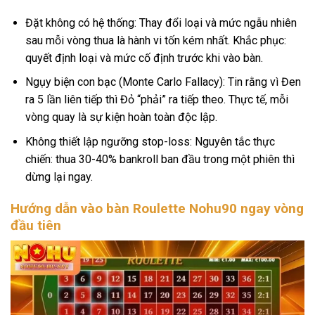
Đặt không có hệ thống: Thay đổi loại và mức ngẫu nhiên
sau mỗi vòng thua là hành vi tốn kém nhất. Khắc phục:
quyết định loại và mức cố định trước khi vào bàn.
Ngụy biện con bạc (Monte Carlo Fallacy): Tin rằng vì Đen
ra 5 lần liên tiếp thì Đỏ “phải” ra tiếp theo. Thực tế, mỗi
vòng quay là sự kiện hoàn toàn độc lập.
Không thiết lập ngưỡng stop-loss: Nguyên tắc thực
chiến: thua 30-40% bankroll ban đầu trong một phiên thì
dừng lại ngay.
Hướng dẫn vào bàn Roulette Nohu90 ngay vòng
đầu tiên