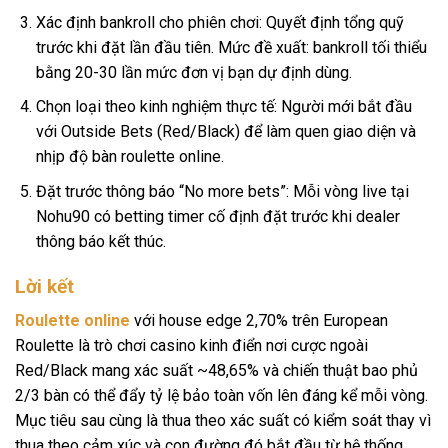
Xác định bankroll cho phiên chơi: Quyết định tổng quỹ
trước khi đặt lần đầu tiên. Mức đề xuất: bankroll tối thiểu
bằng 20-30 lần mức đơn vị bạn dự định dùng.
Chọn loại theo kinh nghiệm thực tế: Người mới bắt đầu
với Outside Bets (Red/Black) để làm quen giao diện và
nhịp độ bàn roulette online.
Đặt trước thông báo “No more bets”: Mỗi vòng live tại
Nohu90 có betting timer cố định đặt trước khi dealer
thông báo kết thúc.
Lời kết
Roulette online
với house edge 2,70% trên European
Roulette là trò chơi casino kinh điển nơi cược ngoài
Red/Black mang xác suất ~48,65% và chiến thuật bao phủ
2/3 bàn có thể đẩy tỷ lệ bảo toàn vốn lên đáng kể mỗi vòng.
Mục tiêu sau cùng là thua theo xác suất có kiểm soát thay vì
thua theo cảm xúc và con đường đó bắt đầu từ hệ thống,