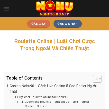
Bỏ
qua
nội
dung
ĐĂNG KÝ
ĐĂNG NHẬP
Roulette Online | Luật Chơi Cược
Trong Ngoài Và Chiến Thuật
Table of Contents
Casino Nohu90 – Sảnh Live Casino 5 Sao Dealer Người
Thật
Luật chơi Roulette online tại Nohu90
Cược trong Roulette – Straight Up – Split – Street –
Corner – Six Line