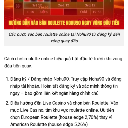
Các bước vào bàn roulette online tại Nohu90 từ đăng ký đến
vòng quay đầu
Cách chơi roulette online hiệu quả bắt đầu từ trước khi vòng
đầu tiên quay.
Đăng ký / Đăng nhập Nohu90: Truy cập Nohu90 và đăng
nhập tài khoản. Hoàn tất đăng ký và xác minh thông tin
ngay – bao gồm liên kết ngân hàng chính chủ.
Điều hướng đến Live Casino và chọn bàn Roulette: Vào
mục Live Casino, tìm khu vực roulette online. Ưu tiên
chọn European Roulette (house edge 2,70%) thay vì
American Roulette (house edge 5,26%).