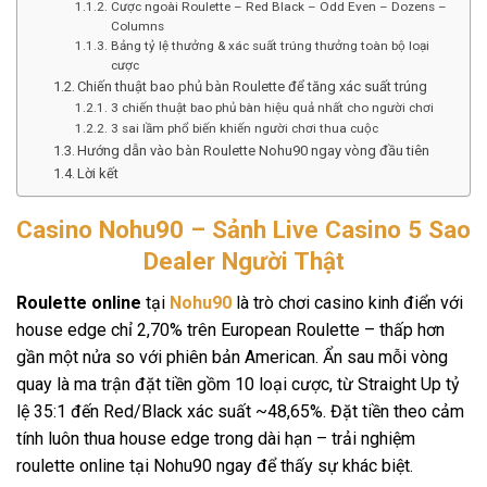
Cược ngoài Roulette – Red Black – Odd Even – Dozens –
Columns
Bảng tỷ lệ thưởng & xác suất trúng thưởng toàn bộ loại
cược
Chiến thuật bao phủ bàn Roulette để tăng xác suất trúng
3 chiến thuật bao phủ bàn hiệu quả nhất cho người chơi
3 sai lầm phổ biến khiến người chơi thua cuộc
Hướng dẫn vào bàn Roulette Nohu90 ngay vòng đầu tiên
Lời kết
Casino Nohu90 – Sảnh Live Casino 5 Sao
Dealer Người Thật
Roulette online
tại
Nohu90
là trò chơi casino kinh điển với
house edge chỉ 2,70% trên European Roulette – thấp hơn
gần một nửa so với phiên bản American. Ẩn sau mỗi vòng
quay là ma trận đặt tiền gồm 10 loại cược, từ Straight Up tỷ
lệ 35:1 đến Red/Black xác suất ~48,65%. Đặt tiền theo cảm
tính luôn thua house edge trong dài hạn – trải nghiệm
roulette online tại Nohu90 ngay để thấy sự khác biệt.