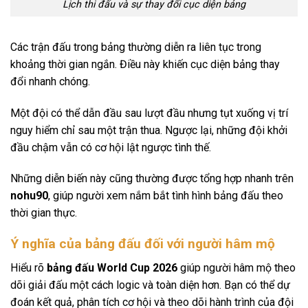
Lịch thi đấu và sự thay đổi cục diện bảng
Các trận đấu trong bảng thường diễn ra liên tục trong
khoảng thời gian ngắn. Điều này khiến cục diện bảng thay
đổi nhanh chóng.
Một đội có thể dẫn đầu sau lượt đầu nhưng tụt xuống vị trí
nguy hiểm chỉ sau một trận thua. Ngược lại, những đội khởi
đầu chậm vẫn có cơ hội lật ngược tình thế.
Những diễn biến này cũng thường được tổng hợp nhanh trên
nohu90
, giúp người xem nắm bắt tình hình bảng đấu theo
thời gian thực.
Ý nghĩa của bảng đấu đối với người hâm mộ
Hiểu rõ
bảng đấu World Cup 2026
giúp người hâm mộ theo
dõi giải đấu một cách logic và toàn diện hơn. Bạn có thể dự
đoán kết quả, phân tích cơ hội và theo dõi hành trình của đội