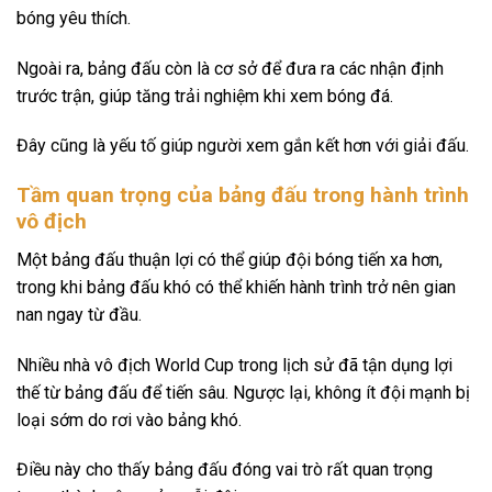
bóng yêu thích.
Ngoài ra, bảng đấu còn là cơ sở để đưa ra các nhận định
trước trận, giúp tăng trải nghiệm khi xem bóng đá.
Đây cũng là yếu tố giúp người xem gắn kết hơn với giải đấu.
Tầm quan trọng của bảng đấu trong hành trình
vô địch
Một bảng đấu thuận lợi có thể giúp đội bóng tiến xa hơn,
trong khi bảng đấu khó có thể khiến hành trình trở nên gian
nan ngay từ đầu.
Nhiều nhà vô địch World Cup trong lịch sử đã tận dụng lợi
thế từ bảng đấu để tiến sâu. Ngược lại, không ít đội mạnh bị
loại sớm do rơi vào bảng khó.
Điều này cho thấy bảng đấu đóng vai trò rất quan trọng