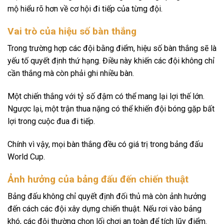
mộ hiểu rõ hơn về cơ hội đi tiếp của từng đội.
Vai trò của hiệu số bàn thắng
Trong trường hợp các đội bằng điểm, hiệu số bàn thắng sẽ là
yếu tố quyết định thứ hạng. Điều này khiến các đội không chỉ
cần thắng mà còn phải ghi nhiều bàn.
Một chiến thắng với tỷ số đậm có thể mang lại lợi thế lớn.
Ngược lại, một trận thua nặng có thể khiến đội bóng gặp bất
lợi trong cuộc đua đi tiếp.
Chính vì vậy, mọi bàn thắng đều có giá trị trong bảng đấu
World Cup.
Ảnh hưởng của bảng đấu đến chiến thuật
Bảng đấu không chỉ quyết định đối thủ mà còn ảnh hưởng
đến cách các đội xây dựng chiến thuật. Nếu rơi vào bảng
khó, các đội thường chọn lối chơi an toàn để tích lũy điểm.