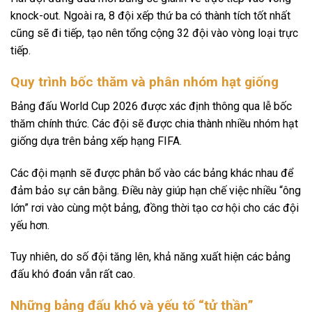
knock-out. Ngoài ra, 8 đội xếp thứ ba có thành tích tốt nhất
cũng sẽ đi tiếp, tạo nên tổng cộng 32 đội vào vòng loại trực
tiếp.
Quy trình bốc thăm và phân nhóm hạt giống
Bảng đấu World Cup 2026 được xác định thông qua lễ bốc
thăm chính thức. Các đội sẽ được chia thành nhiều nhóm hạt
giống dựa trên bảng xếp hạng FIFA.
Các đội mạnh sẽ được phân bổ vào các bảng khác nhau để
đảm bảo sự cân bằng. Điều này giúp hạn chế việc nhiều “ông
lớn” rơi vào cùng một bảng, đồng thời tạo cơ hội cho các đội
yếu hơn.
Tuy nhiên, do số đội tăng lên, khả năng xuất hiện các bảng
đấu khó đoán vẫn rất cao.
Những bảng đấu khó và yếu tố “tử thần”