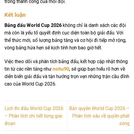
trong thành công của mỗi đội.
Kết luận
Bảng đấu World Cup 2026
không chỉ là danh sách các đội
mà còn là yếu tố quyết định cục diện toàn bộ giải đấu. Với
thể thức mới, số lượng bảng tăng và cơ hội đi tiếp mở rộng,
vòng bảng hứa hẹn sẽ kịch tính hơn bao giờ hết.
Việc theo dõi và phân tích bảng đấu, kết hợp cập nhật thông
tin từ các nền tảng như
nohu90
, sẽ giúp bạn hiểu rõ hơn về
diễn biến giải đấu và tận hưởng trọn vẹn những trận cầu đỉnh
cao của World Cup 2026.
Lịch thi đấu World Cup 2026
Bản quyền World Cup 2026 –
– Phân tích chi tiết từng giai
Phân tích sâu về quyền phát
đoạn
sóng