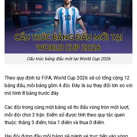
Cấu trúc bảng đấu mới tại World Cup 2026
Theo quy định từ FIFA, World Cup 2026 sẽ có tổng cộng 12
bảng đấu, mỗi bảng gồm 4 đội. Đây là sự thay đổi lớn so với
mô hình 8 bảng trước đây.
Các đội trong cùng một bảng sẽ thi đấu vòng tròn một lượt,
mỗi đội chơi 3 trận. Điểm số được tính theo quy tắc quen
thuộc: thắng 3 điểm, hòa 1 điểm và thua 0 điểm.
Hai đội đứng đầu mỗi bảng sẽ giành vé trực tiếp vào vòng