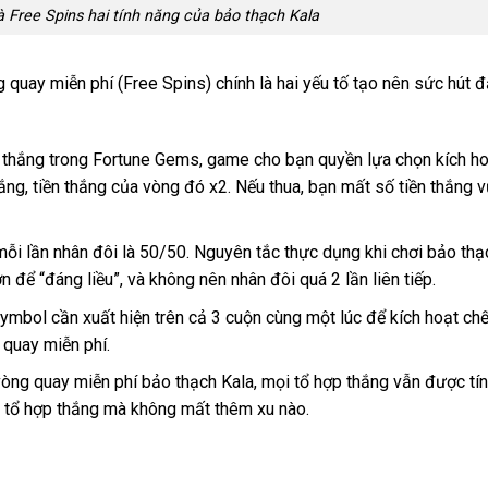
 Free Spins hai tính năng của bảo thạch Kala
 quay miễn phí (Free Spins) chính là hai yếu tố tạo nên sức hút 
g thắng trong Fortune Gems, game cho bạn quyền lựa chọn kích h
ắng, tiền thắng của vòng đó x2. Nếu thua, bạn mất số tiền thắng 
mỗi lần nhân đôi là 50/50. Nguyên tắc thực dụng khi chơi bảo thạ
ớn để “đáng liều”, và không nên nhân đôi quá 2 lần liên tiếp.
symbol cần xuất hiện trên cả 3 cuộn cùng một lúc để kích hoạt ch
 quay miễn phí.
 vòng quay miễn phí bảo thạch Kala, mọi tổ hợp thắng vẫn được tí
êm tổ hợp thắng mà không mất thêm xu nào.