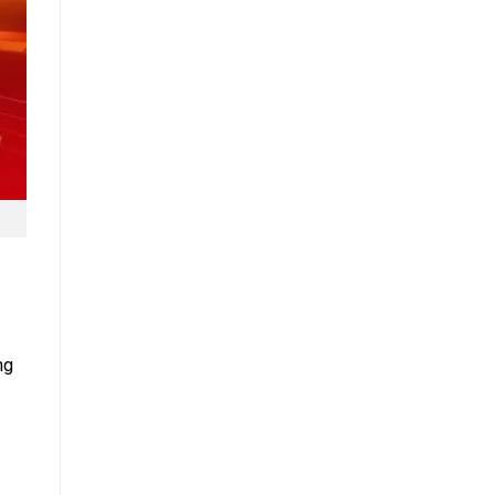
chi
tiết
từng
giai
đoạn
ng