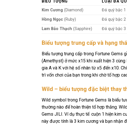
BIỂU TƯỢNG
LOẠI ĐÁ QU
Kim Cương
(Diamond)
Đá quý bậc 1
Hồng Ngọc
(Ruby)
Đá quý bậc 2
Lam Bảo Thạch
(Sapphire)
Đá quý bậc 3
Biểu tượng trung cấp và hạng th
Biểu tượng trung cấp trong Fortune Gems 
(Amethyst) ở mức x15 khi xuất hiện 3 cùng
gia A và K với hệ số nhân từ x5 đến x10. C
trì vốn chơi của bạn trong khi chờ tổ hợp ca
Wild – biểu tượng đặc biệt thay 
Wild symbol trong Fortune Gems là biểu tượn
thường nào để hoàn thiện tổ hợp thắng. Wil
Gems JILI. Ví dụ thực tế: cuộn 1 hiện kim c
này được tính là 3 kim cương và bạn nhận đ