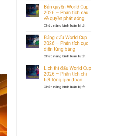
Các
đâu
đội
–
Bản quyền World Cup
dự
Cập
2026 – Phân tích sâu
World
nhật
về quyền phát sóng
Cup
địa
Chức năng bình luận bị tắt
ở
2026
điểm
Bản
–
tổ
quyền
Phân
Bảng đấu World Cup
chức
World
tích
chi
2026 – Phân tích cục
Cup
cục
tiết
diện từng bảng
2026
diện
cùng
Chức năng bình luận bị tắt
ở
–
giải
Nohu90
Bảng
Phân
đấu
đấu
tích
Lịch thi đấu World Cup
World
sâu
2026 – Phân tích chi
Cup
về
tiết từng giai đoạn
2026
quyền
Chức năng bình luận bị tắt
ở
–
phát
Lịch
Phân
sóng
thi
tích
đấu
cục
World
diện
Cup
từng
2026
bảng
–
Phân
tích