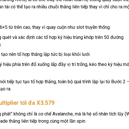
 tài có thể tạo ra nhiều chuỗi thắng liên tiếp thay vì chỉ cho ra m
6×5 từ trên cao, thay vì quay cuộn như slot truyền thống.
quét và xác định các tổ hợp ký hiệu trùng khớp trên 50 đường
.
ạo nên tổ hợp thắng lập tức bị loại khỏi lưới.
hiệu phía trên đổ xuống lấp đầy vị trí trống, kéo theo ký hiệu mớ
i tiếp tục tạo tổ hợp thắng, toàn bộ quá trình lặp lại từ Bước 2 
ạo ra.
ltiplier tối đa X3.579
 phát” không chỉ là cơ chế Avalanche, mà là hệ số nhân tích lũy (
ade thắng liên tiếp trong cùng một lần spin.