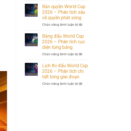
Các
đâu
đội
–
Bản quyền World Cup
dự
Cập
2026 – Phân tích sâu
World
nhật
về quyền phát sóng
Cup
địa
Chức năng bình luận bị tắt
ở
2026
điểm
Bản
–
tổ
quyền
Phân
Bảng đấu World Cup
chức
World
tích
chi
2026 – Phân tích cục
Cup
cục
tiết
diện từng bảng
2026
diện
cùng
Chức năng bình luận bị tắt
ở
–
giải
Nohu90
Bảng
Phân
đấu
đấu
tích
Lịch thi đấu World Cup
World
sâu
2026 – Phân tích chi
Cup
về
tiết từng giai đoạn
2026
quyền
Chức năng bình luận bị tắt
ở
–
phát
Lịch
Phân
sóng
thi
tích
đấu
cục
World
diện
Cup
từng
2026
bảng
–
Phân
tích