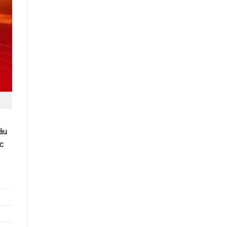
chi
tiết
từng
giai
đoạn
âu
c