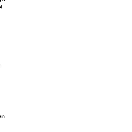
ột
i
–
Win