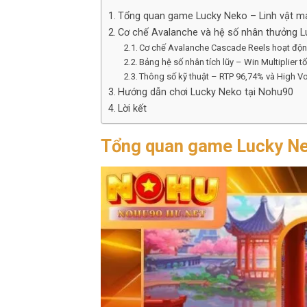
Tổng quan game Lucky Neko – Linh vật m
Cơ chế Avalanche và hệ số nhân thưởng 
Cơ chế Avalanche Cascade Reels hoạt độn
Bảng hệ số nhân tích lũy – Win Multiplier t
Thông số kỹ thuật – RTP 96,74% và High Vol
Hướng dẫn chơi Lucky Neko tại Nohu90
Lời kết
Tổng quan game Lucky Ne