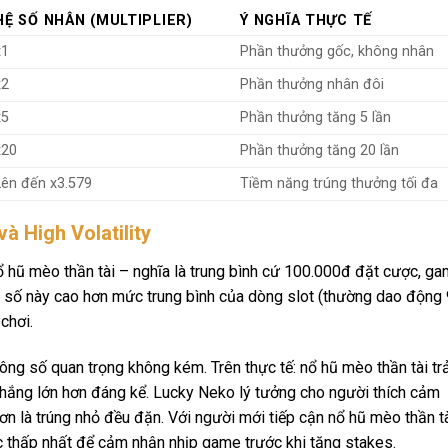
HỆ SỐ NHÂN (MULTIPLIER)
Ý NGHĨA THỰC TẾ
x1
Phần thưởng gốc, không nhân
x2
Phần thưởng nhân đôi
x5
Phần thưởng tăng 5 lần
x20
Phần thưởng tăng 20 lần
Lên đến x3.579
Tiềm năng trúng thưởng tối đa
à High Volatility
nổ hũ mèo thần tài – nghĩa là trung bình cứ 100.000đ đặt cược, g
n số này cao hơn mức trung bình của dòng slot (thường dao động
 chơi.
hông số quan trọng không kém. Trên thực tế: nổ hũ mèo thần tài tr
n thắng lớn hơn đáng kể. Lucky Neko lý tưởng cho người thích cảm
ơn là trúng nhỏ đều đặn. Với người mới tiếp cận nổ hũ mèo thần tà
c thấp nhất để cảm nhận nhịp game trước khi tăng stakes.