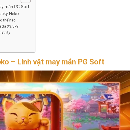
ay mắn PG Soft
Lucky Neko
g thế nào
ối đa X3.579
atility
ko – Linh vật may mắn PG Soft