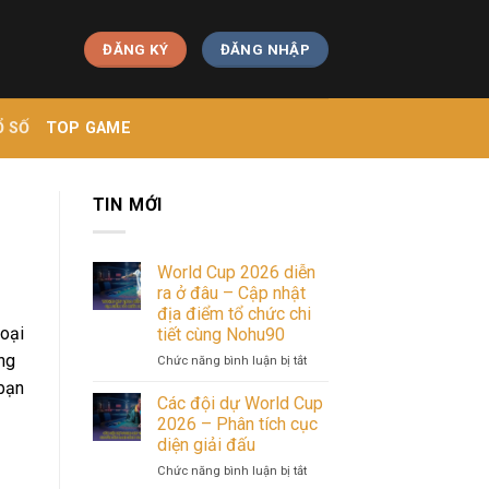
ĐĂNG KÝ
ĐĂNG NHẬP
Ổ SỐ
TOP GAME
TIN MỚI
World Cup 2026 diễn
ra ở đâu – Cập nhật
địa điểm tổ chức chi
hoại
tiết cùng Nohu90
ng
Chức năng bình luận bị tắt
ở
World
 bạn
Cup
Các đội dự World Cup
2026
2026 – Phân tích cục
diễn
diện giải đấu
ra
Chức năng bình luận bị tắt
ở
ở