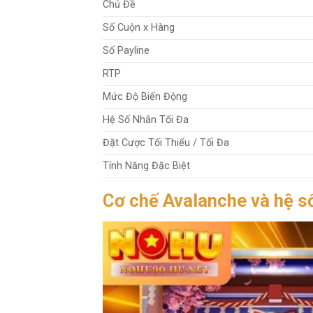
Chủ Đề
Số Cuộn x Hàng
Số Payline
RTP
Mức Độ Biến Động
Hệ Số Nhân Tối Đa
Đặt Cược Tối Thiểu / Tối Đa
Tính Năng Đặc Biệt
Cơ chế Avalanche và hệ s