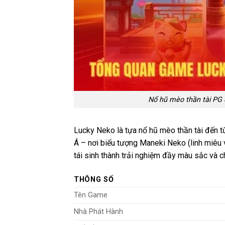
Nổ hũ mèo thần tài PG 
Lucky Neko là tựa nổ hũ mèo thần tài đến 
Á – nơi biểu tượng Maneki Neko (linh miêu 
tái sinh thành trải nghiệm đầy màu sắc và c
THÔNG SỐ
Tên Game
Nhà Phát Hành