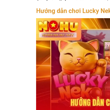
Hướng dẫn chơi Lucky Ne