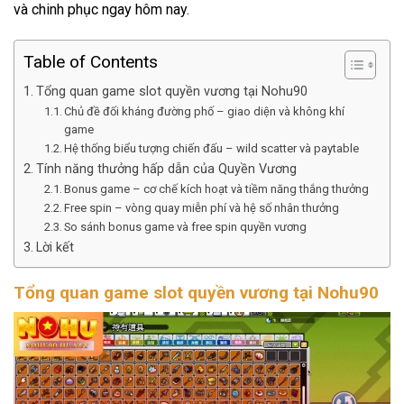
và chinh phục ngay hôm nay.
Table of Contents
Tổng quan game slot quyền vương tại Nohu90
Chủ đề đối kháng đường phố – giao diện và không khí
game
Hệ thống biểu tượng chiến đấu – wild scatter và paytable
Tính năng thưởng hấp dẫn của Quyền Vương
Bonus game – cơ chế kích hoạt và tiềm năng thắng thưởng
Free spin – vòng quay miễn phí và hệ số nhân thưởng
So sánh bonus game và free spin quyền vương
Lời kết
Tổng quan game slot quyền vương tại Nohu90