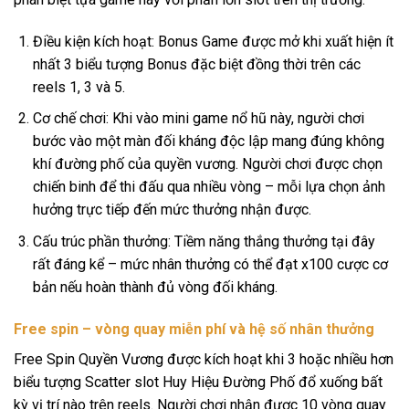
Điều kiện kích hoạt: Bonus Game được mở khi xuất hiện ít
nhất 3 biểu tượng Bonus đặc biệt đồng thời trên các
reels 1, 3 và 5.
Cơ chế chơi: Khi vào mini game nổ hũ này, người chơi
bước vào một màn đối kháng độc lập mang đúng không
khí đường phố của quyền vương. Người chơi được chọn
chiến binh để thi đấu qua nhiều vòng – mỗi lựa chọn ảnh
hưởng trực tiếp đến mức thưởng nhận được.
Cấu trúc phần thưởng: Tiềm năng thắng thưởng tại đây
rất đáng kể – mức nhân thưởng có thể đạt x100 cược cơ
bản nếu hoàn thành đủ vòng đối kháng.
Free spin – vòng quay miễn phí và hệ số nhân thưởng
Free Spin Quyền Vương được kích hoạt khi 3 hoặc nhiều hơn
biểu tượng Scatter slot Huy Hiệu Đường Phố đổ xuống bất
kỳ vị trí nào trên reels. Người chơi nhận được 10 vòng quay