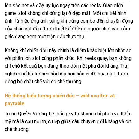
lên sắc nét và đầy uy lực ngay trên các reels. Giao diện
game slot không chỉ dừng lại ở đẹp mắt. Mỗi chi tiết hình
ảnh từ hiệu ứng ánh sáng khi trúng combo đến chuyển động
của nhân vật đều được thiết kế để kéo người chơi vào cảm
giác đang xem một trận đấu thực thụ.
Không khí chiến đấu này chính là điểm khác biệt lớn nhất so
với phần lớn slot cùng phân khúc. Khi reels quay, bạn không
chỉ chờ kết quả bạn đang theo dõi một pha đối kháng. Trải
nghiệm nổ hũ trở nên hồi hộp hơn hẳn vì đồ họa slot được
đồng bộ chặt chẽ với cơ chế thưởng.
Hệ thống biểu tượng chiến đấu – wild scatter và
paytable
Trong Quyền Vương, hệ thống ký tự không chỉ phục vụ thẩm
mỹ mà là cầu nối trực tiếp giữa câu chuyện đối kháng và cơ
chế thưởng.